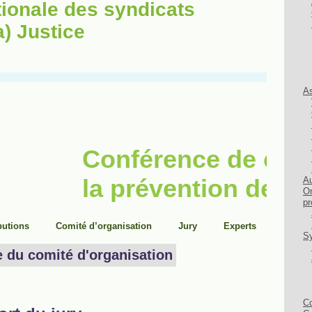
ionale des syndicats
) Justice
As
Au
Or
pr
Sy
Co