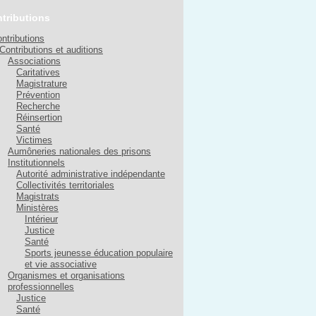
tributions
ntributions
Contributions et auditions
Associations
Caritatives
Magistrature
Prévention
Recherche
Réinsertion
Santé
Victimes
Aumôneries nationales des prisons
Institutionnels
Autorité administrative indépendante
Collectivités territoriales
Magistrats
Ministères
Intérieur
Justice
Santé
Sports jeunesse éducation populaire
et vie associative
Organismes et organisations
professionnelles
Justice
Santé