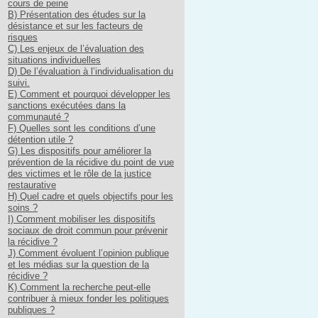
cours de peine
B) Présentation des études sur la
désistance et sur les facteurs de
risques
C) Les enjeux de l’évaluation des
situations individuelles
D) De l’évaluation à l’individualisation du
suivi.
E) Comment et pourquoi développer les
sanctions exécutées dans la
communauté ?
F) Quelles sont les conditions d’une
détention utile ?
G) Les dispositifs pour améliorer la
prévention de la récidive du point de vue
des victimes et le rôle de la justice
restaurative
H) Quel cadre et quels objectifs pour les
soins ?
I) Comment mobiliser les dispositifs
sociaux de droit commun pour prévenir
la récidive ?
J) Comment évoluent l’opinion publique
et les médias sur la question de la
récidive ?
K) Comment la recherche peut-elle
contribuer à mieux fonder les politiques
publiques ?