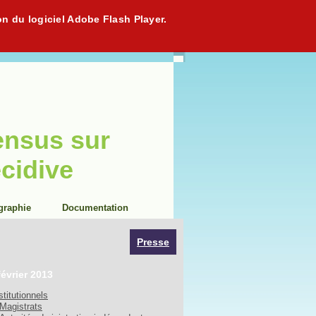
on du logiciel Adobe Flash Player.
ensus sur
écidive
graphie
Documentation
Presse
février 2013
stitutionnels
Magistrats