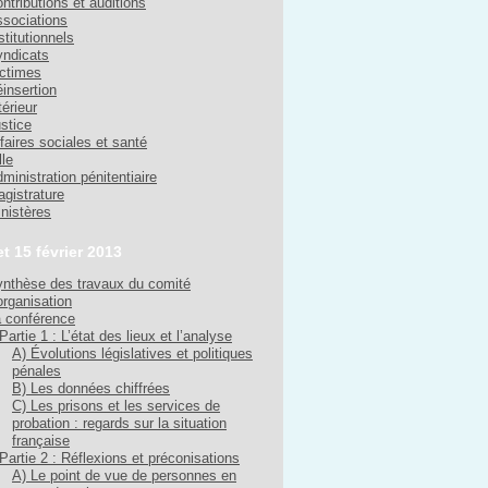
ntributions et auditions
sociations
stitutionnels
ndicats
ctimes
insertion
térieur
stice
faires sociales et santé
lle
ministration pénitentiaire
gistrature
nistères
et 15 février 2013
nthèse des travaux du comité
organisation
 conférence
Partie 1 : L’état des lieux et l’analyse
A) Évolutions législatives et politiques
pénales
B) Les données chiffrées
C) Les prisons et les services de
probation : regards sur la situation
française
Partie 2 : Réflexions et préconisations
A) Le point de vue de personnes en