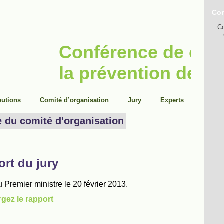
Con
Co