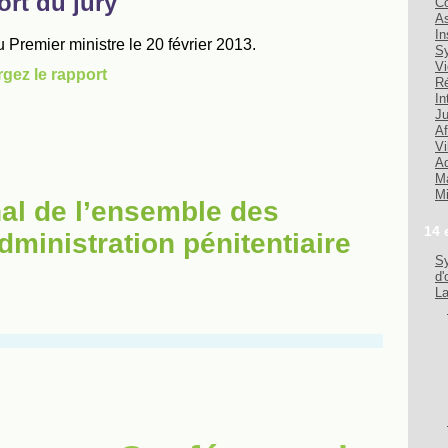
Co
As
In
Sy
Vi
Ré
In
Ju
Af
Vi
Ad
Ma
Mi
nal de l’ensemble des
14 
dministration pénitentiaire
Sy
d'
La