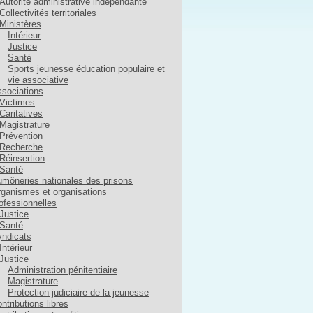
Autorité administrative indépendante
Collectivités territoriales
Ministères
Intérieur
Justice
Santé
Sports jeunesse éducation populaire et
vie associative
sociations
Victimes
Caritatives
Magistrature
Prévention
Recherche
Réinsertion
Santé
môneries nationales des prisons
ganismes et organisations
ofessionnelles
Justice
Santé
ndicats
Intérieur
Justice
Administration pénitentiaire
Magistrature
Protection judiciaire de la jeunesse
ntributions libres