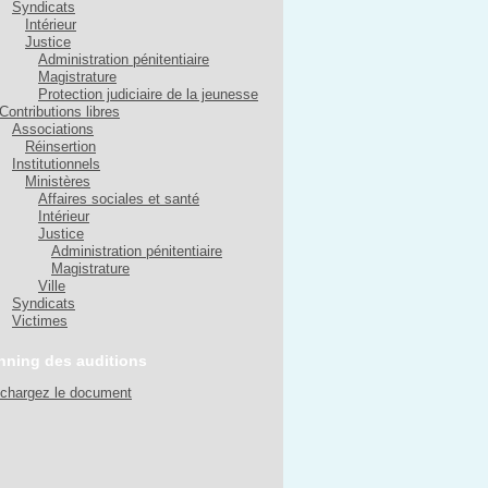
Syndicats
Intérieur
Justice
Administration pénitentiaire
Magistrature
Protection judiciaire de la jeunesse
Contributions libres
Associations
Réinsertion
Institutionnels
Ministères
Affaires sociales et santé
Intérieur
Justice
Administration pénitentiaire
Magistrature
Ville
Syndicats
Victimes
nning des auditions
échargez le document