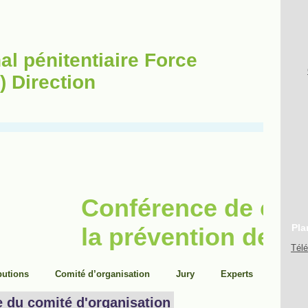
al pénitentiaire Force
) Direction
Pla
Tél