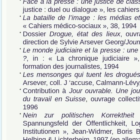
Face à la presse : une justice de clas
justice : duel ou dialogue », les cahie
La bataille de l’image : les médias e
« Cahiers médico-sociaux », 38, 1994
Dossier
Drogue, état des lieux
, ouvr
direction de Sylvie Arsever Georg/
Jour
Le monde judiciaire et la presse : un
?
, in : « La chronique judiciaire 
formation des journalistes, 1994
Les mensonges qui tuent les drogué
Arsever, coll. J ‘accuse, Calmann-Lévy
Contribution à
Jour ouvrable. Une jo
du travail en Suisse
, ouvrage collecti
1996
Nein zur politischen Korrektheit
i
Spannungsfeld der Öffentlichkeit, L
Institutionen », Jean-Widmer, Boris B
Helbing & Lichterheim, 1997 (en allem