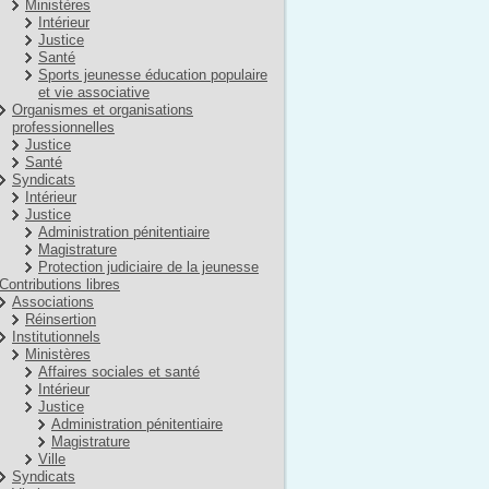
Ministères
Intérieur
Justice
Santé
Sports jeunesse éducation populaire
et vie associative
Organismes et organisations
professionnelles
Justice
Santé
Syndicats
Intérieur
Justice
Administration pénitentiaire
Magistrature
Protection judiciaire de la jeunesse
Contributions libres
Associations
Réinsertion
Institutionnels
Ministères
Affaires sociales et santé
Intérieur
Justice
Administration pénitentiaire
Magistrature
Ville
Syndicats