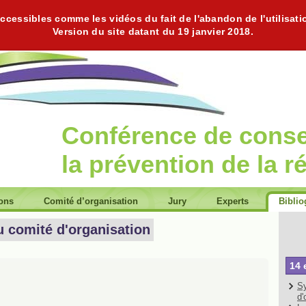
cessibles comme les vidéos du fait de l'abandon de l'utilisati
Version du site datant du 19 janvier 2018.
Conférence de cons
la prévention de la r
ions
Comité d’organisation
Jury
Experts
Biblio
u comité d'organisation
14 
Sy
d'