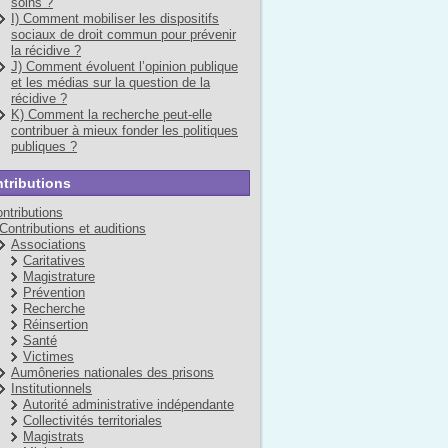
soins ?
I) Comment mobiliser les dispositifs
sociaux de droit commun pour prévenir
la récidive ?
J) Comment évoluent l’opinion publique
et les médias sur la question de la
récidive ?
K) Comment la recherche peut-elle
contribuer à mieux fonder les politiques
publiques ?
tributions
ntributions
Contributions et auditions
Associations
Caritatives
Magistrature
Prévention
Recherche
Réinsertion
Santé
Victimes
Aumôneries nationales des prisons
Institutionnels
Autorité administrative indépendante
Collectivités territoriales
Magistrats