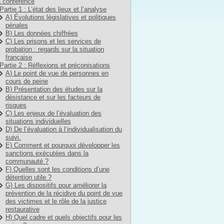
 conférence
Partie 1 : L’état des lieux et l’analyse
A) Évolutions législatives et politiques
pénales
B) Les données chiffrées
C) Les prisons et les services de
probation : regards sur la situation
française
Partie 2 : Réflexions et préconisations
A) Le point de vue de personnes en
cours de peine
B) Présentation des études sur la
désistance et sur les facteurs de
risques
C) Les enjeux de l’évaluation des
situations individuelles
D) De l’évaluation à l’individualisation du
suivi.
E) Comment et pourquoi développer les
sanctions exécutées dans la
communauté ?
F) Quelles sont les conditions d’une
détention utile ?
G) Les dispositifs pour améliorer la
prévention de la récidive du point de vue
des victimes et le rôle de la justice
restaurative
H) Quel cadre et quels objectifs pour les