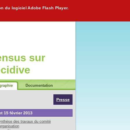
on du logiciel Adobe Flash Player.
ensus sur
écidive
graphie
Documentation
Presse
et 15 février 2013
nthèse des travaux du comité
organisation