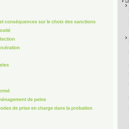
La
e et conséquences sur le choix des sanctions
osité
otection
arcération
istes
fermé
t aménagement de peine
hodes de prise en charge dans la probation