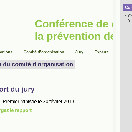
Con
Co