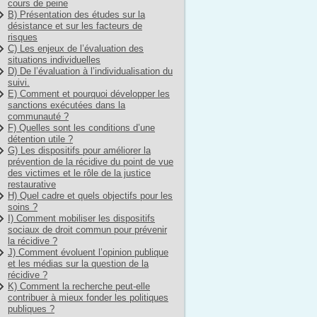
cours de peine
B) Présentation des études sur la
désistance et sur les facteurs de
risques
C) Les enjeux de l’évaluation des
situations individuelles
D) De l’évaluation à l’individualisation du
suivi.
E) Comment et pourquoi développer les
sanctions exécutées dans la
communauté ?
F) Quelles sont les conditions d’une
détention utile ?
G) Les dispositifs pour améliorer la
prévention de la récidive du point de vue
des victimes et le rôle de la justice
restaurative
H) Quel cadre et quels objectifs pour les
soins ?
I) Comment mobiliser les dispositifs
sociaux de droit commun pour prévenir
la récidive ?
J) Comment évoluent l’opinion publique
et les médias sur la question de la
récidive ?
K) Comment la recherche peut-elle
contribuer à mieux fonder les politiques
publiques ?