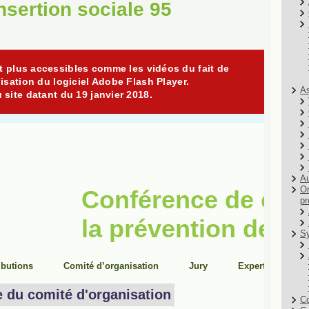
insertion sociale 95
As
Au
Or
pr
Sy
Co