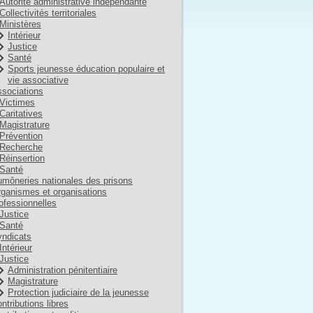
Autorité administrative indépendante
Collectivités territoriales
Ministères
Intérieur
Justice
Santé
Sports jeunesse éducation populaire et
vie associative
sociations
Victimes
Caritatives
Magistrature
Prévention
Recherche
Réinsertion
Santé
môneries nationales des prisons
ganismes et organisations
ofessionnelles
Justice
Santé
ndicats
Intérieur
Justice
Administration pénitentiaire
Magistrature
Protection judiciaire de la jeunesse
ntributions libres