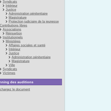
Syndicats
Intérieur
Justice
Administration pénitentiaire
Magistrature
Protection judiciaire de la jeunesse
Contributions libres
Associations
Réinsertion
Institutionnels
Ministères
Affaires sociales et santé
Intérieur
Justice
Administration pénitentiaire
Magistrature
Ville
Syndicats
Victimes
nning des auditions
échargez le document