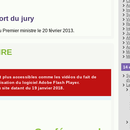
Co
As
In
Sy
Vi
Ré
In
Ju
Af
Vi
Ad
IRE
Ma
Mi
14 
Sy
d'
La