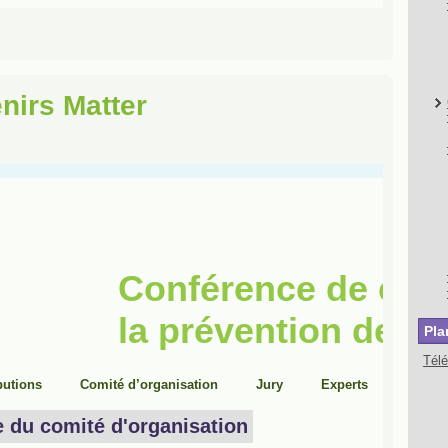
nirs Matter
Pla
Tél