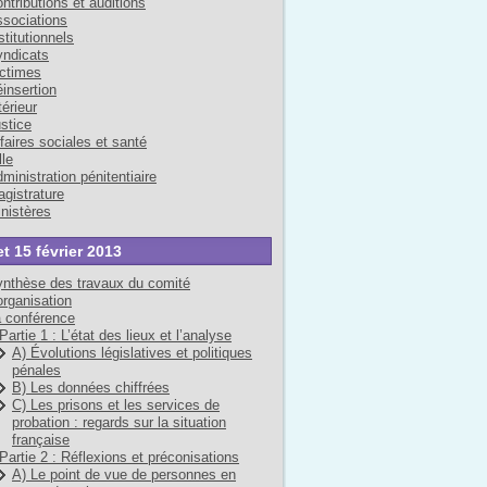
ntributions et auditions
sociations
stitutionnels
ndicats
ctimes
insertion
térieur
stice
faires sociales et santé
lle
ministration pénitentiaire
gistrature
nistères
et 15 février 2013
nthèse des travaux du comité
organisation
 conférence
Partie 1 : L’état des lieux et l’analyse
A) Évolutions législatives et politiques
pénales
B) Les données chiffrées
C) Les prisons et les services de
probation : regards sur la situation
française
Partie 2 : Réflexions et préconisations
A) Le point de vue de personnes en