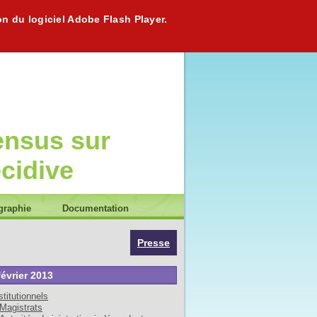
on du logiciel Adobe Flash Player.
ensus sur
écidive
graphie
Documentation
Presse
février 2013
stitutionnels
Magistrats