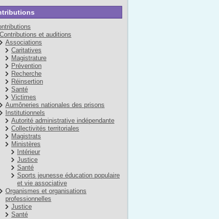
tributions
ntributions
Contributions et auditions
Associations
Caritatives
Magistrature
Prévention
Recherche
Réinsertion
Santé
Victimes
Aumôneries nationales des prisons
Institutionnels
Autorité administrative indépendante
Collectivités territoriales
Magistrats
Ministères
Intérieur
Justice
Santé
Sports jeunesse éducation populaire
et vie associative
Organismes et organisations
professionnelles
Justice
Santé