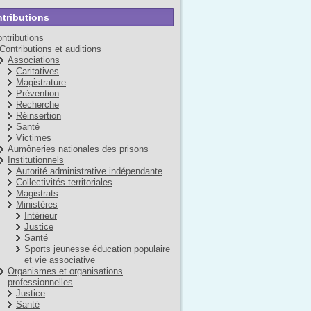
tributions
ntributions
Contributions et auditions
Associations
Caritatives
Magistrature
Prévention
Recherche
Réinsertion
Santé
Victimes
Aumôneries nationales des prisons
Institutionnels
Autorité administrative indépendante
Collectivités territoriales
Magistrats
Ministères
Intérieur
Justice
Santé
Sports jeunesse éducation populaire
et vie associative
Organismes et organisations
professionnelles
Justice
Santé