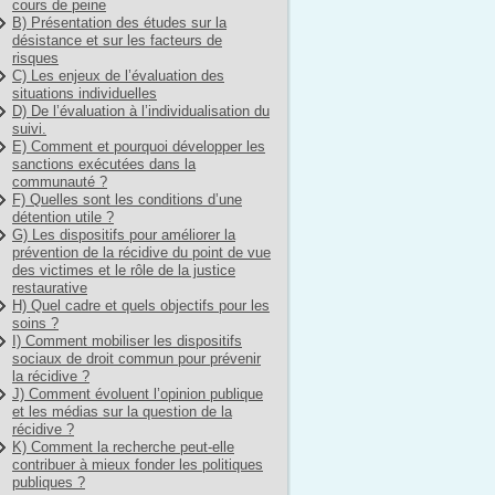
cours de peine
B) Présentation des études sur la
désistance et sur les facteurs de
risques
C) Les enjeux de l’évaluation des
situations individuelles
D) De l’évaluation à l’individualisation du
suivi.
E) Comment et pourquoi développer les
sanctions exécutées dans la
communauté ?
F) Quelles sont les conditions d’une
détention utile ?
G) Les dispositifs pour améliorer la
prévention de la récidive du point de vue
des victimes et le rôle de la justice
restaurative
H) Quel cadre et quels objectifs pour les
soins ?
I) Comment mobiliser les dispositifs
sociaux de droit commun pour prévenir
la récidive ?
J) Comment évoluent l’opinion publique
et les médias sur la question de la
récidive ?
K) Comment la recherche peut-elle
contribuer à mieux fonder les politiques
publiques ?