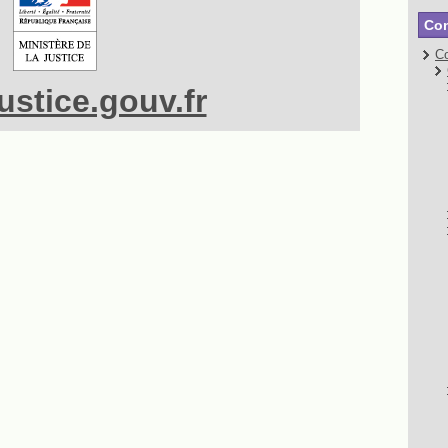
Con
Co
stice.gouv.fr