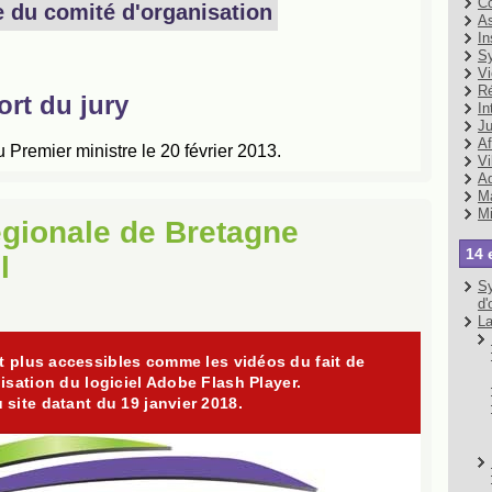
Co
As
In
Sy
Vi
Ré
In
Ju
Af
Vi
Ad
Ma
Mi
gionale de Bretagne
14 
l
Sy
d'
La