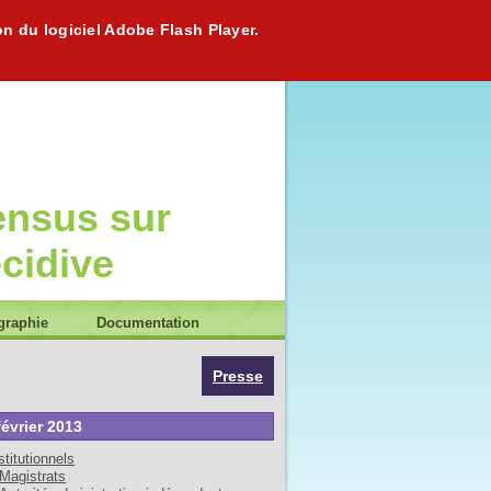
on du logiciel Adobe Flash Player.
ensus sur
écidive
graphie
Documentation
Presse
février 2013
stitutionnels
Magistrats