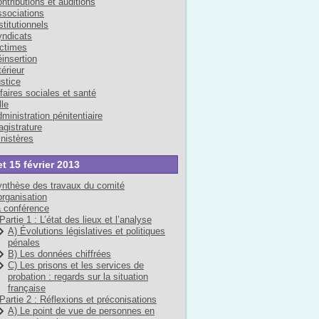
ntributions et auditions
sociations
stitutionnels
ndicats
ctimes
insertion
térieur
stice
faires sociales et santé
lle
ministration pénitentiaire
gistrature
nistères
et 15 février 2013
nthèse des travaux du comité
organisation
 conférence
Partie 1 : L’état des lieux et l’analyse
A) Évolutions législatives et politiques
pénales
B) Les données chiffrées
C) Les prisons et les services de
probation : regards sur la situation
française
Partie 2 : Réflexions et préconisations
A) Le point de vue de personnes en