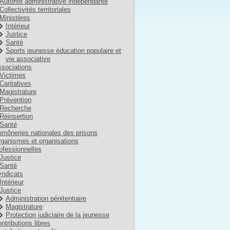
Autorité administrative indépendante
Collectivités territoriales
Ministères
Intérieur
Justice
Santé
Sports jeunesse éducation populaire et
vie associative
sociations
Victimes
Caritatives
Magistrature
Prévention
Recherche
Réinsertion
Santé
môneries nationales des prisons
ganismes et organisations
ofessionnelles
Justice
Santé
ndicats
Intérieur
Justice
Administration pénitentiaire
Magistrature
Protection judiciaire de la jeunesse
ntributions libres