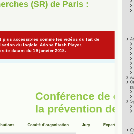
erches (SR) de Paris :
As
Au
Or
pr
Sy
Co