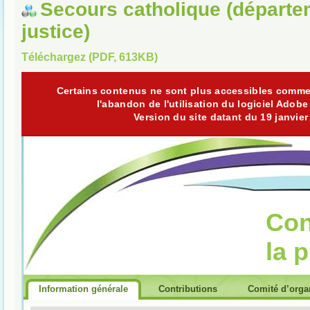
Secours catholique (départe
justice)
Téléchargez (PDF, 613KB)