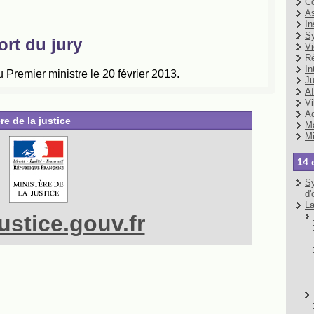
Co
As
In
Sy
Vi
Ré
In
Ju
Af
Vi
Ad
re de la justice
Ma
Mi
14 
Sy
d'
La
stice.gouv.fr