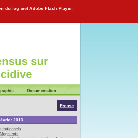
on du logiciel Adobe Flash Player.
ensus sur
écidive
graphie
Documentation
Presse
février 2013
stitutionnels
Magistrats