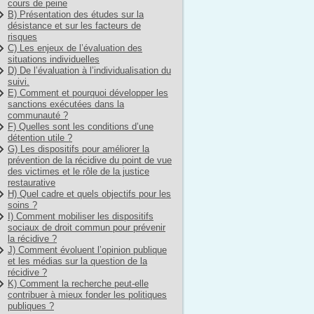
cours de peine
B) Présentation des études sur la
désistance et sur les facteurs de
risques
C) Les enjeux de l’évaluation des
situations individuelles
D) De l’évaluation à l’individualisation du
suivi.
E) Comment et pourquoi développer les
sanctions exécutées dans la
communauté ?
F) Quelles sont les conditions d’une
détention utile ?
G) Les dispositifs pour améliorer la
prévention de la récidive du point de vue
des victimes et le rôle de la justice
restaurative
H) Quel cadre et quels objectifs pour les
soins ?
I) Comment mobiliser les dispositifs
sociaux de droit commun pour prévenir
la récidive ?
J) Comment évoluent l’opinion publique
et les médias sur la question de la
récidive ?
K) Comment la recherche peut-elle
contribuer à mieux fonder les politiques
publiques ?