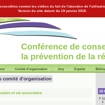
cessibles comme les vidéos du fait de l'abandon de l'utilisati
Version du site datant du 19 janvier 2018.
Conférence de cons
la prévention de la r
ions
Comité d’organisation
Jury
Experts
Biblio
u comité d'organisation
20 
laire et vie associative
In