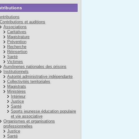
tributions
ntributions
Contributions et auditions
Associations
Caritatives
Magistrature
Prévention
Recherche
Réinsertion
Santé
Victimes
Aumôneries nationales des prisons
Institutionnels
Autorité administrative indépendante
Collectivités territoriales
Magistrats
Ministères
Intérieur
Justice
Santé
Sports jeunesse éducation populaire
et vie associative
Organismes et organisations
professionnelles
Justice
Santé