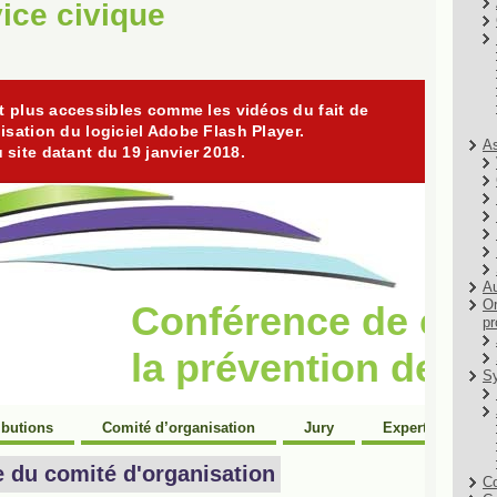
ice civique
As
Au
Or
pr
Sy
Co