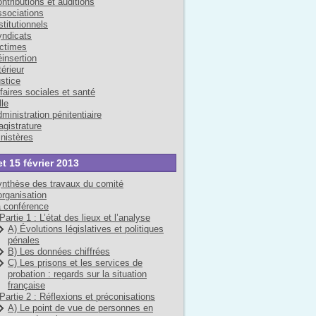
ntributions et auditions
sociations
stitutionnels
ndicats
ctimes
insertion
térieur
stice
faires sociales et santé
lle
ministration pénitentiaire
gistrature
nistères
et 15 février 2013
nthèse des travaux du comité
organisation
 conférence
Partie 1 : L’état des lieux et l’analyse
A) Évolutions législatives et politiques
pénales
B) Les données chiffrées
C) Les prisons et les services de
probation : regards sur la situation
française
Partie 2 : Réflexions et préconisations
A) Le point de vue de personnes en