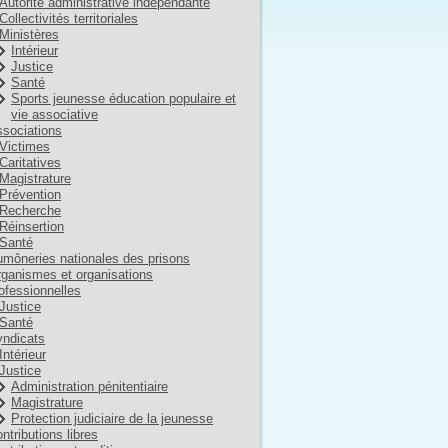
Autorité administrative indépendante
Collectivités territoriales
Ministères
Intérieur
Justice
Santé
Sports jeunesse éducation populaire et
vie associative
sociations
Victimes
Caritatives
Magistrature
Prévention
Recherche
Réinsertion
Santé
môneries nationales des prisons
ganismes et organisations
ofessionnelles
Justice
Santé
ndicats
Intérieur
Justice
Administration pénitentiaire
Magistrature
Protection judiciaire de la jeunesse
ntributions libres