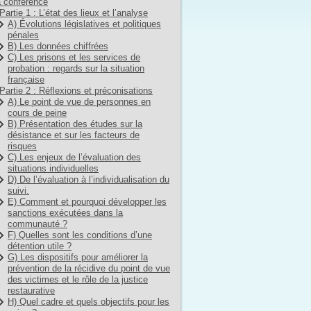
 conférence
Partie 1 : L’état des lieux et l’analyse
A) Évolutions législatives et politiques
pénales
B) Les données chiffrées
C) Les prisons et les services de
probation : regards sur la situation
française
Partie 2 : Réflexions et préconisations
A) Le point de vue de personnes en
cours de peine
B) Présentation des études sur la
désistance et sur les facteurs de
risques
C) Les enjeux de l’évaluation des
situations individuelles
D) De l’évaluation à l’individualisation du
suivi.
E) Comment et pourquoi développer les
sanctions exécutées dans la
communauté ?
F) Quelles sont les conditions d’une
détention utile ?
G) Les dispositifs pour améliorer la
prévention de la récidive du point de vue
des victimes et le rôle de la justice
restaurative
H) Quel cadre et quels objectifs pour les