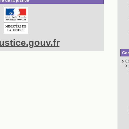
re de la justice
stice.gouv.fr
Con
Co