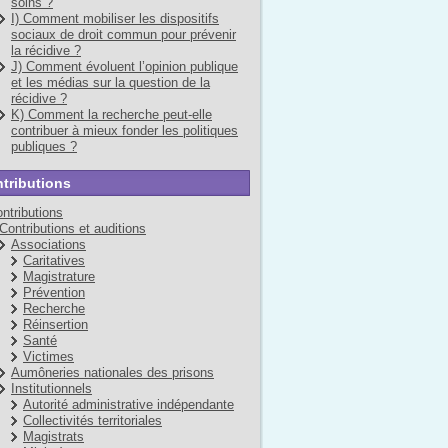
soins ?
I) Comment mobiliser les dispositifs
sociaux de droit commun pour prévenir
la récidive ?
J) Comment évoluent l’opinion publique
et les médias sur la question de la
récidive ?
K) Comment la recherche peut-elle
contribuer à mieux fonder les politiques
publiques ?
tributions
ntributions
Contributions et auditions
Associations
Caritatives
Magistrature
Prévention
Recherche
Réinsertion
Santé
Victimes
Aumôneries nationales des prisons
Institutionnels
Autorité administrative indépendante
Collectivités territoriales
Magistrats