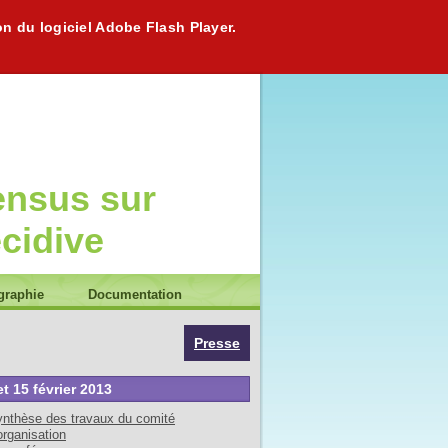
on du logiciel Adobe Flash Player.
ensus sur
écidive
graphie
Documentation
Presse
et 15 février 2013
nthèse des travaux du comité
organisation