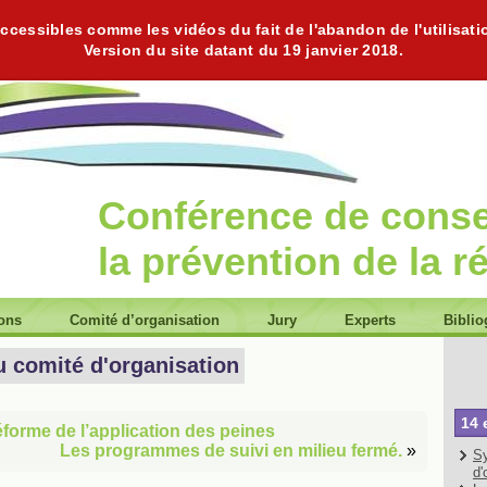
cessibles comme les vidéos du fait de l'abandon de l'utilisati
Version du site datant du 19 janvier 2018.
Conférence de cons
la prévention de la r
ions
Comité d’organisation
Jury
Experts
Biblio
u comité d'organisation
14 
éforme de l’application des peines
Les programmes de suivi en milieu fermé.
»
Sy
d'