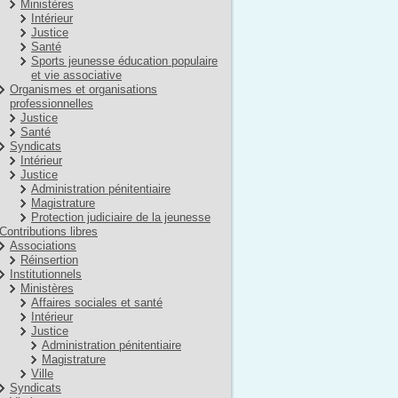
Ministères
Intérieur
Justice
Santé
Sports jeunesse éducation populaire
et vie associative
Organismes et organisations
professionnelles
Justice
Santé
Syndicats
Intérieur
Justice
Administration pénitentiaire
Magistrature
Protection judiciaire de la jeunesse
Contributions libres
Associations
Réinsertion
Institutionnels
Ministères
Affaires sociales et santé
Intérieur
Justice
Administration pénitentiaire
Magistrature
Ville
Syndicats