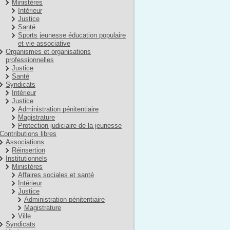
Ministères
Intérieur
Justice
Santé
Sports jeunesse éducation populaire
et vie associative
Organismes et organisations
professionnelles
Justice
Santé
Syndicats
Intérieur
Justice
Administration pénitentiaire
Magistrature
Protection judiciaire de la jeunesse
Contributions libres
Associations
Réinsertion
Institutionnels
Ministères
Affaires sociales et santé
Intérieur
Justice
Administration pénitentiaire
Magistrature
Ville
Syndicats