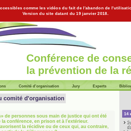
cessibles comme les vidéos du fait de l'abandon de l'utilisati
Version du site datant du 19 janvier 2018.
Conférence de cons
la prévention de la r
ions
Comité d’organisation
Jury
Experts
Biblio
u comité d'organisation
14 
s» de personnes sous main de justice qui ont été
la conférence, en prison et à l’extérieur.
Sy
avorisent la récidive ou de ceux qui, au contraire,
d'