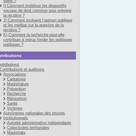
soins ?
I) Comment mobiliser les dispositifs
sociaux de droit commun pour prévenir
la récidive ?
J) Comment évoluent l’opinion publique
et les médias sur la question de la
récidive ?
K) Comment la recherche peut-elle
contribuer à mieux fonder les politiques
publiques ?
tributions
ntributions
Contributions et auditions
Associations
Caritatives
Magistrature
Prévention
Recherche
Réinsertion
Santé
Victimes
Aumôneries nationales des prisons
Institutionnels
Autorité administrative indépendante
Collectivités territoriales
Magistrats