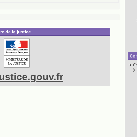
re de la justice
Con
Co
stice.gouv.fr