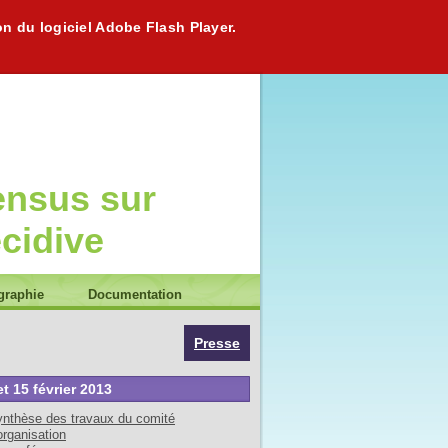
on du logiciel Adobe Flash Player.
ensus sur
écidive
graphie
Documentation
Presse
et 15 février 2013
nthèse des travaux du comité
organisation