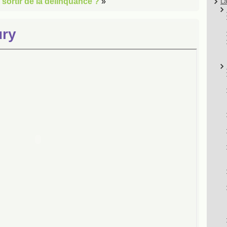
 sortir de la délinquance ?
»
La
ury