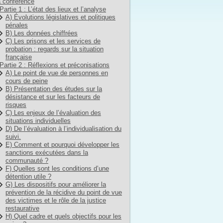
 conférence
Partie 1 : L’état des lieux et l’analyse
A) Évolutions législatives et politiques
pénales
B) Les données chiffrées
C) Les prisons et les services de
probation : regards sur la situation
française
Partie 2 : Réflexions et préconisations
A) Le point de vue de personnes en
cours de peine
B) Présentation des études sur la
désistance et sur les facteurs de
risques
C) Les enjeux de l’évaluation des
situations individuelles
D) De l’évaluation à l’individualisation du
suivi.
E) Comment et pourquoi développer les
sanctions exécutées dans la
communauté ?
F) Quelles sont les conditions d’une
détention utile ?
G) Les dispositifs pour améliorer la
prévention de la récidive du point de vue
des victimes et le rôle de la justice
restaurative
H) Quel cadre et quels objectifs pour les