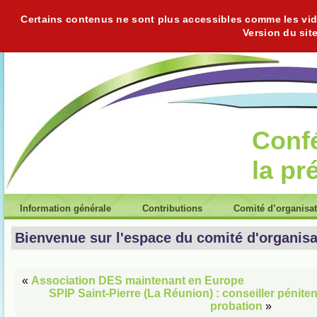
Certains contenus ne sont plus accessibles comme les vidéo
Version du sit
Conf
la pr
Information générale
Contributions
Comité d’organisa
Bienvenue sur l'espace du comité d'organisa
«
Association DES maintenant en Europe
SPIP Saint-Pierre (La Réunion) : conseiller pénitent
probation
»